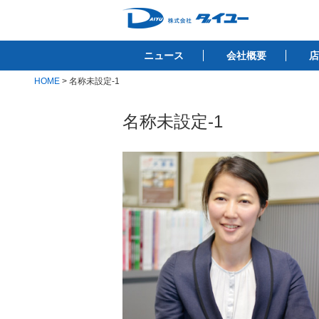
コ
ン
株式会社ダイユ
テ
1200件以上の開業サポート実績！！
ニュース
会社概要
店
ン
ツ
HOME
>
名称未設定-1
へ
ス
名称未設定-1
キ
ッ
プ