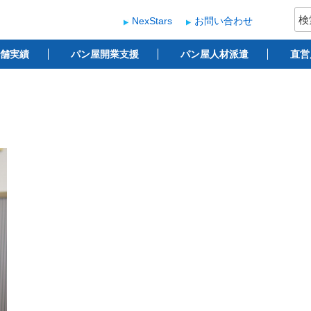
検
NexStars
お問い合わせ
索:
ー
 ベーカリー開業支援
舗実績
パン屋開業支援
パン屋人材派遣
直営