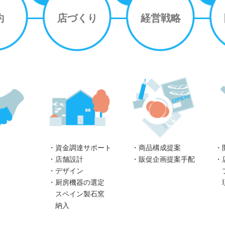
約
店づくり
経営戦略
・資金調達サポート
・商品構成提案
・
・店舗設計
・販促企画提案手配
・
・デザイン
プ
・厨房機器の選定
現
スペイン製石窯
納入