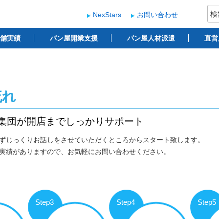
検
NexStars
お問い合わせ
索:
ー
 ベーカリー開業支援
舗実績
パン屋開業支援
パン屋人材派遣
直営
流れ
集団が開店までしっかりサポート
ずじっくりお話しをさせていただくところからスタート致します。
実績がありますので、お気軽にお問い合わせください。