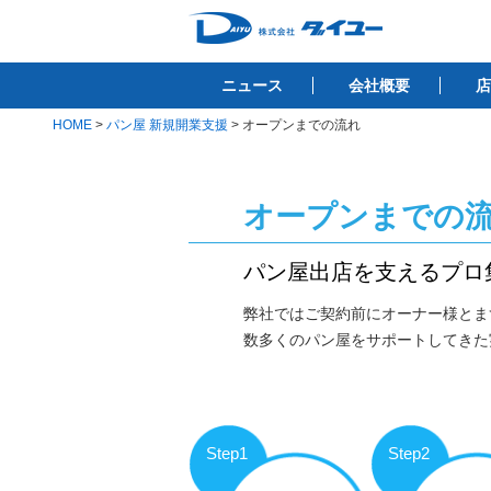
コ
ン
株式会社ダイユ
テ
1200件以上の開業サポート実績！！
ニュース
会社概要
店
ン
ツ
HOME
>
パン屋 新規開業支援
>
オープンまでの流れ
へ
ス
キ
オープンまでの
ッ
プ
パン屋出店を支えるプロ
弊社ではご契約前にオーナー様とま
数多くのパン屋をサポートしてきた