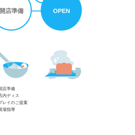
開店準備
OPEN
開店準備
店内ディス
レイのご提案
場指導