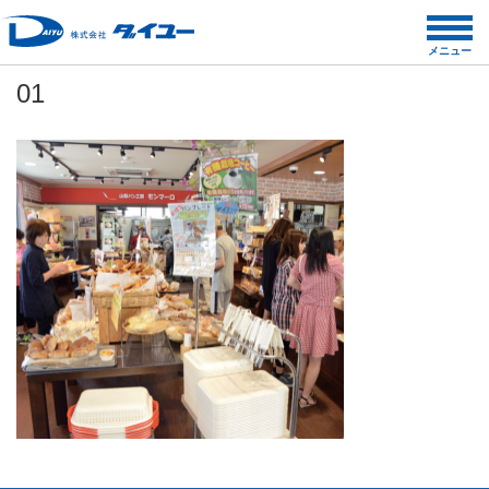
コ
ン
メニュー
テ
01
ン
ツ
へ
ス
キ
ッ
プ