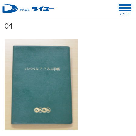
コ
ン
メニュー
テ
04
ン
ツ
へ
ス
キ
ッ
プ