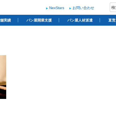
検
NexStars
お問い合わせ
索:
ー
 ベーカリー開業支援
舗実績
パン屋開業支援
パン屋人材派遣
直営