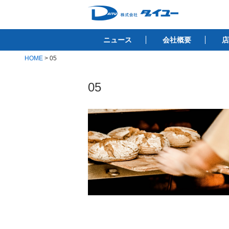
コ
ン
株式会社ダイユ
テ
1200件以上の開業サポート実績！！
ニュース
会社概要
店
ン
ツ
HOME
>
05
へ
ス
05
キ
ッ
プ