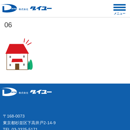
コ
ン
メニュー
テ
06
ン
ツ
へ
ス
キ
ッ
プ
〒168-0073
東京都杉並区下高井戸2-14-9
TEL.03-3325-5171