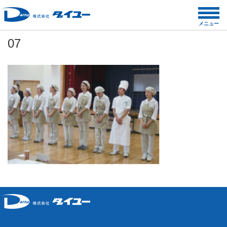
コ
ン
メニュー
テ
07
ン
ツ
へ
ス
キ
ッ
プ