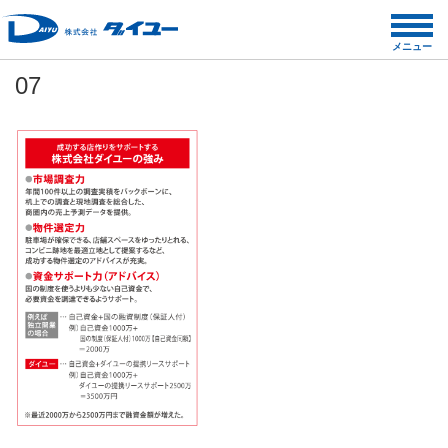
コ
ン
メニュー
テ
07
ン
ツ
へ
ス
キ
ッ
プ