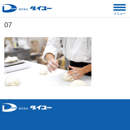
コ
ン
メニュー
テ
07
ン
ツ
へ
ス
キ
ッ
プ