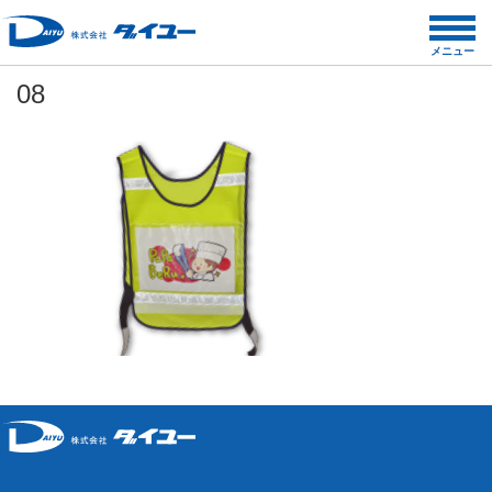
コ
ン
メニュー
テ
08
ン
ツ
へ
ス
キ
ッ
プ