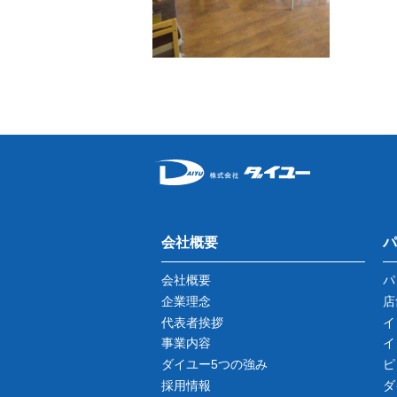
会社概要
パ
会社概要
パ
企業理念
店
代表者挨拶
イ
事業内容
イ
ダイユー5つの強み
ピ
採用情報
ダ