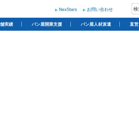
検
NexStars
お問い合わせ
索:
ー
 ベーカリー開業支援
舗実績
パン屋開業支援
パン屋人材派遣
直営