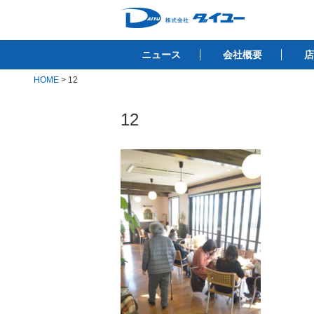
コ
ン
株式会社ダイユ
テ
1200件以上の開業サポート実績！！
ニュース
会社概要
店
ン
ツ
HOME
>
12
へ
ス
12
キ
ッ
プ