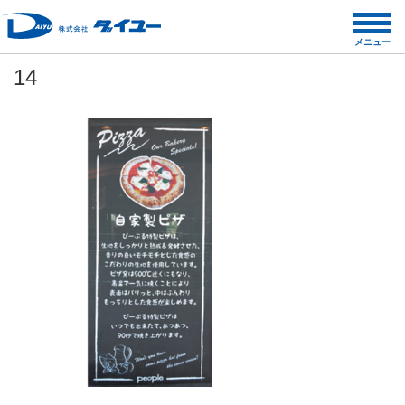
コ
ン
メニュー
テ
14
ン
ツ
へ
ス
キ
ッ
プ