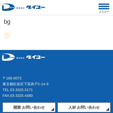
コ
ン
メニュー
テ
bg
ン
ツ
へ
ス
キ
ッ
プ
〒168-0073
東京都杉並区下高井戸2-14-9
TEL.03-3325-5171
FAX.03-3325-4480
開業 お問い合わせ
人材 お問い合わせ