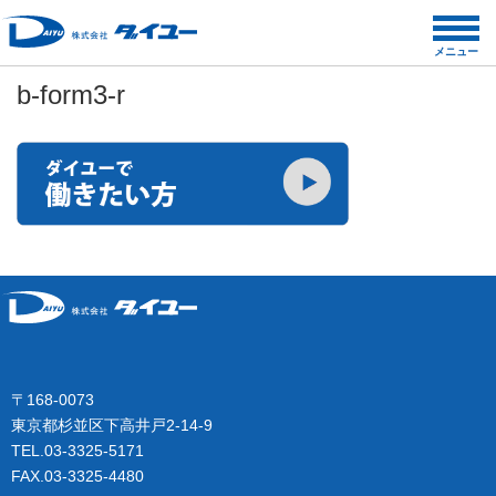
コ
ン
メニュー
テ
b-form3-r
ン
ツ
へ
ス
キ
ッ
プ
〒168-0073
東京都杉並区下高井戸2-14-9
TEL.03-3325-5171
FAX.03-3325-4480