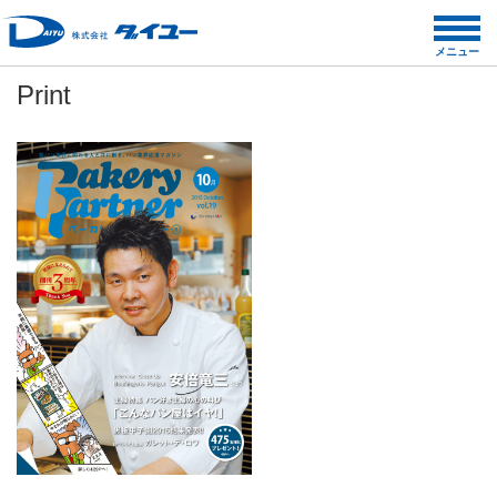
コ
ン
メニュー
テ
Print
ン
ツ
へ
ス
キ
ッ
プ