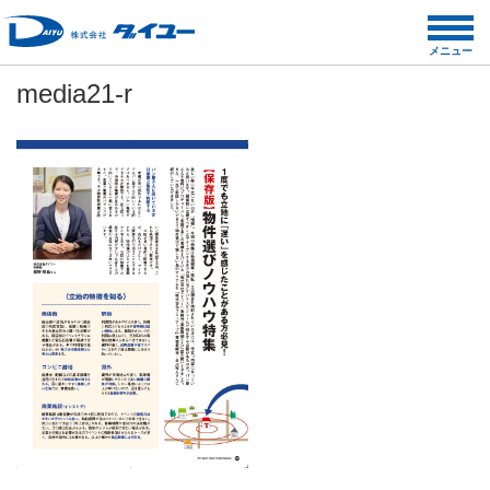
コ
ン
メニュー
テ
media21-r
ン
ツ
へ
ス
キ
ッ
プ