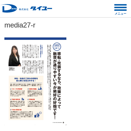
コ
ン
メニュー
テ
media27-r
ン
ツ
へ
ス
キ
ッ
プ