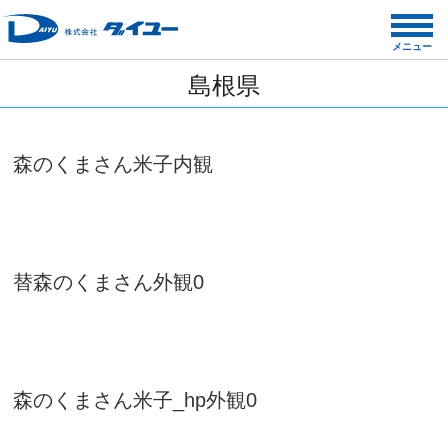
コ
ン
メニュー
テ
島根県
ン
ツ
へ
ス
森のくまさん米子内観
キ
ッ
プ
替森のくまさん外観0
森のくまさん米子_hp外観0