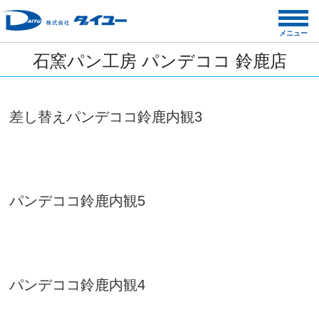
コ
ン
メニュー
テ
石窯パン工房 パンデココ 鈴鹿店
ン
ツ
へ
ス
差し替えパンデココ鈴鹿内観3
キ
ッ
プ
パンデココ鈴鹿内観5
パンデココ鈴鹿内観4