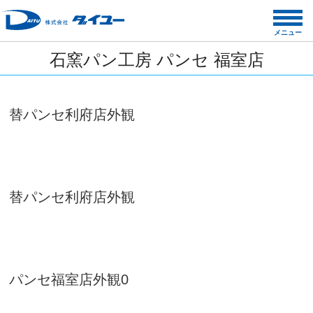
コ
ン
メニュー
テ
石窯パン工房 パンセ 福室店
ン
ツ
へ
ス
替パンセ利府店外観
キ
ッ
プ
替パンセ利府店外観
パンセ福室店外観0