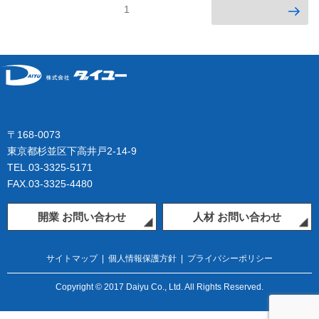
投
次のページ
ページ
1
稿
の
ペ
ー
ジ
送
り
〒168-0073
東京都杉並区下高井戸2-14-9
TEL.03-3325-5171
FAX.03-3325-4480
開業 お問い合わせ
人材 お問い合わせ
サイトマップ
|
個人情報保護方針
|
プライバシーポリシー
Copyright © 2017 Daiyu Co., Ltd. All Rights Reserved.