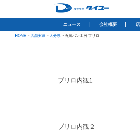
コ
ン
株式会社ダイユ
テ
1200件以上の開業サポート実績！！
ニュース
会社概要
店
ン
ツ
HOME
>
店舗実績
>
大分県
>
石窯パン工房 ブリロ
へ
ス
キ
ッ
プ
ブリロ内観1
ブリロ内観２