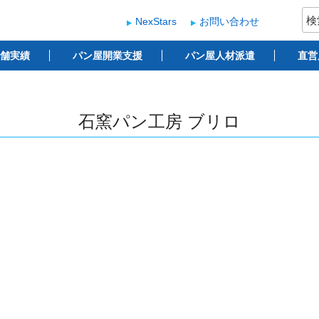
検
NexStars
お問い合わせ
索:
ー
 ベーカリー開業支援
舗実績
パン屋開業支援
パン屋人材派遣
直営
石窯パン工房 ブリロ