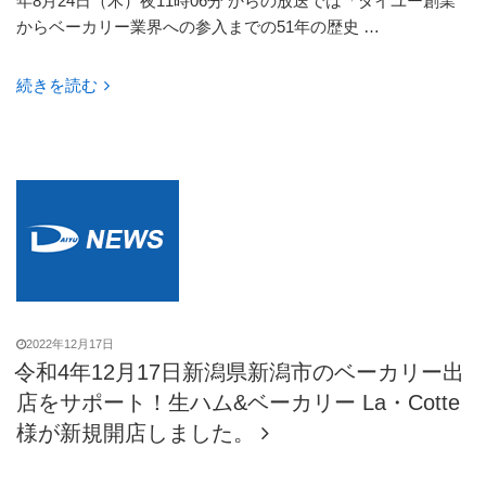
年8月24日（木）夜11時06分 からの放送では「ダイユー創業
からベーカリー業界への参入までの51年の歴史 …
“ダ
続きを読む
イ
ユ
ー
TV
出
演
決
定！”
の
2022年12月17日
令和4年12月17日新潟県新潟市のベーカリー出
店をサポート！生ハム&ベーカリー La・Cotte
様が新規開店しました。