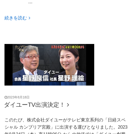
…
“シ
続きを読む
ス
テ
ム
メ
ン
テ
ナ
ン
ス
の
お
2023年8月18日
知
ダイユーTV出演決定！
ら
せ”
このたび、株式会社ダイユーがテレビ東京系列の「日経スペ
の
シャル カンブリア宮殿」に出演する運びとなりました。2023