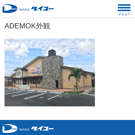
コ
ン
メニュー
テ
ADEMOK外観
ン
ツ
へ
ス
キ
ッ
プ