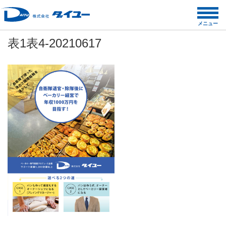
コ
ン
メニュー
テ
表1表4-20210617
ン
ツ
へ
ス
キ
ッ
プ