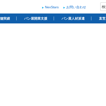
検
NexStars
お問い合わせ
索:
ー
 ベーカリー開業支援
舗実績
パン屋開業支援
パン屋人材派遣
直営