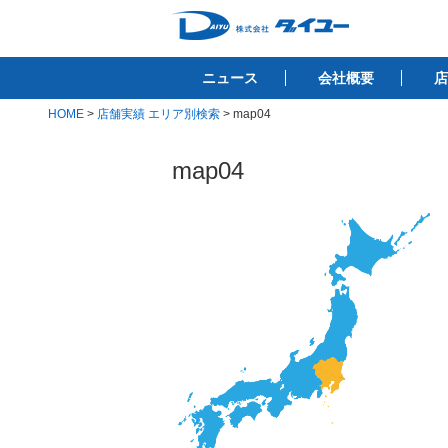
コ
ン
株式会社ダイユ
テ
1200件以上の開業サポート実績！！
ニュース
会社概要
店
ン
ツ
HOME
>
店舗実績 エリア別検索
>
map04
へ
ス
map04
キ
ッ
プ