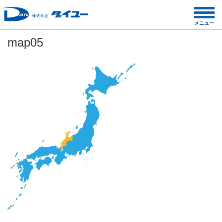
コ
ン
メニュー
テ
map05
ン
ツ
へ
ス
キ
ッ
プ