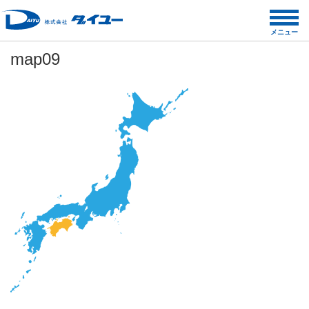
コ
ン
メニュー
テ
map09
ン
ツ
へ
ス
キ
ッ
プ