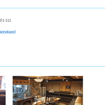
1-111
pannokaori/