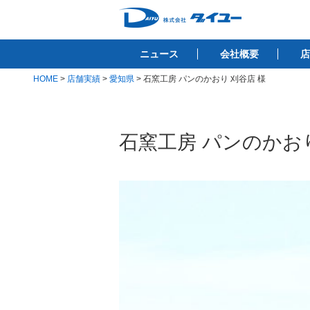
コ
ン
株式会社ダイユ
テ
1200件以上の開業サポート実績！！
ニュース
会社概要
店
ン
ツ
HOME
>
店舗実績
>
愛知県
>
石窯工房 パンのかおり 刈谷店 様
へ
ス
キ
石窯工房 パンのかお
ッ
プ