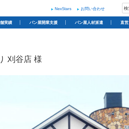
検
NexStars
お問い合わせ
索:
ー
 ベーカリー開業支援
舗実績
パン屋開業支援
パン屋人材派遣
直営
り 刈谷店 様