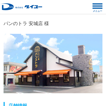
コ
ン
メニュー
テ
ン
パンのトラ 安城店 様
ツ
へ
ス
キ
ッ
プ
店舗情報