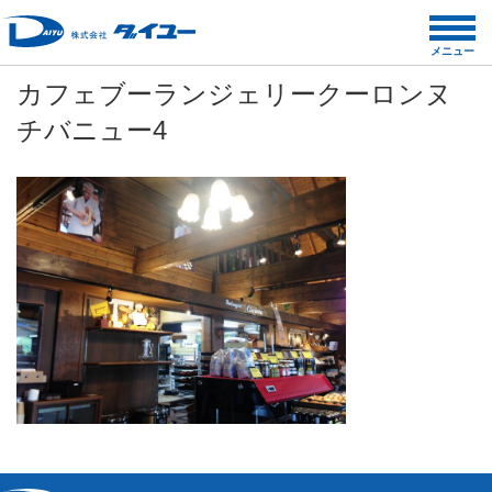
コ
ン
メニュー
テ
カフェブーランジェリークーロンヌ
ン
ツ
チバニュー4
へ
ス
キ
ッ
プ