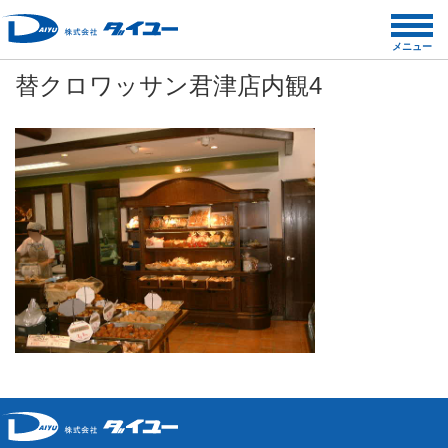
コ
ン
メニュー
テ
替クロワッサン君津店内観4
ン
ツ
へ
ス
キ
ッ
プ