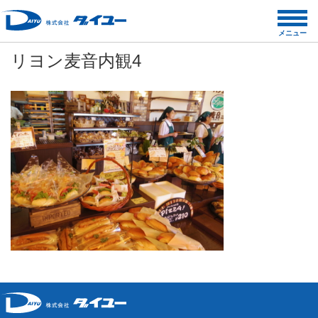
コ
ン
メニュー
テ
リヨン麦音内観4
ン
ツ
へ
ス
キ
ッ
プ