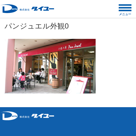
コ
ン
メニュー
テ
パンジュエル外観0
ン
ツ
へ
ス
キ
ッ
プ