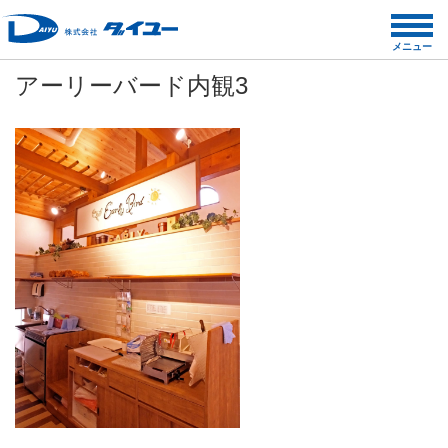
コ
ン
メニュー
テ
アーリーバード内観3
ン
ツ
へ
ス
キ
ッ
プ