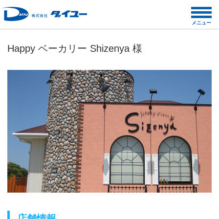
コ
ン
メニュー
テ
ン
Happy ベーカリー Shizenya 様
ツ
へ
ス
キ
ッ
プ
店舗情報