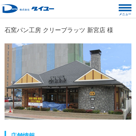
コ
ン
メニュー
テ
ン
石窯パン工房 クリーブラッツ 新宮店 様
ツ
へ
ス
キ
ッ
プ
店舗情報