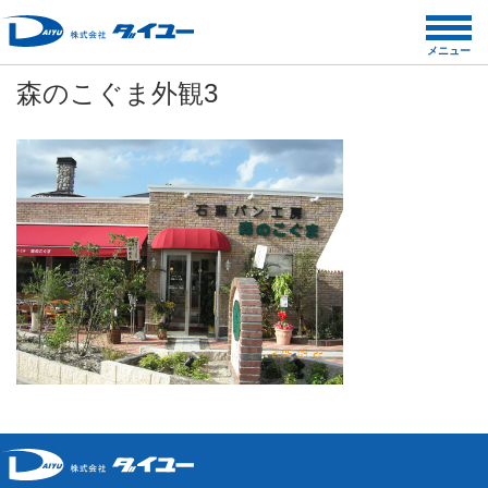
コ
ン
メニュー
テ
森のこぐま外観3
ン
ツ
へ
ス
キ
ッ
プ