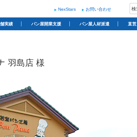
検
NexStars
お問い合わせ
索:
ー
 ベーカリー開業支援
舗実績
パン屋開業支援
パン屋人材派遣
直営
 羽島店 様