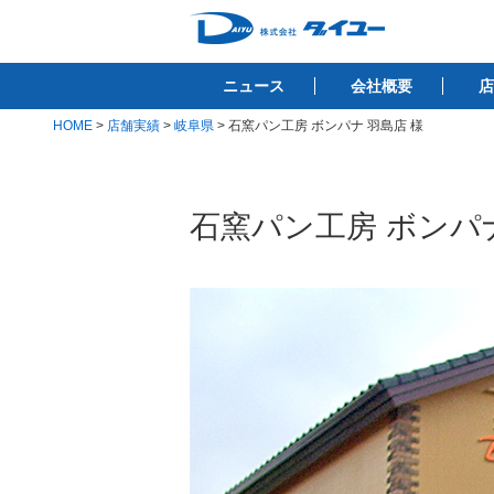
コ
ン
株式会社ダイユ
テ
1200件以上の開業サポート実績！！
ニュース
会社概要
店
ン
ツ
HOME
>
店舗実績
>
岐阜県
>
石窯パン工房 ボンパナ 羽島店 様
へ
ス
キ
石窯パン工房 ボンパナ
ッ
プ