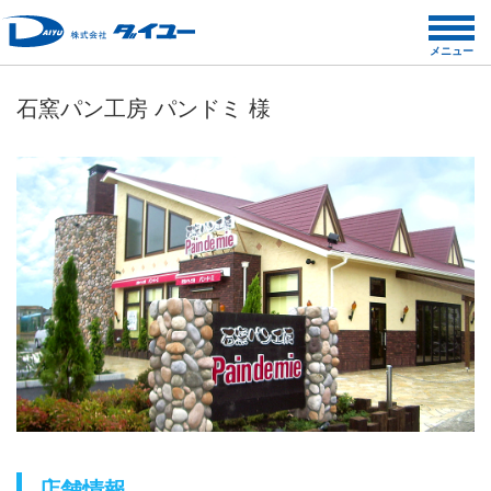
コ
ン
メニュー
テ
ン
石窯パン工房 パンドミ 様
ツ
へ
ス
キ
ッ
プ
店舗情報