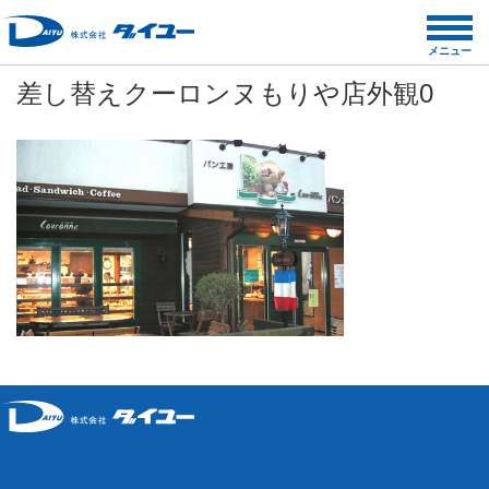
コ
ン
メニュー
テ
差し替えクーロンヌもりや店外観0
ン
ツ
へ
ス
キ
ッ
プ