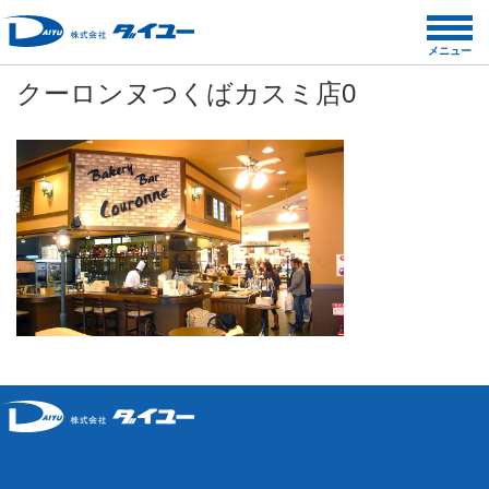
コ
ン
メニュー
テ
クーロンヌつくばカスミ店0
ン
ツ
へ
ス
キ
ッ
プ