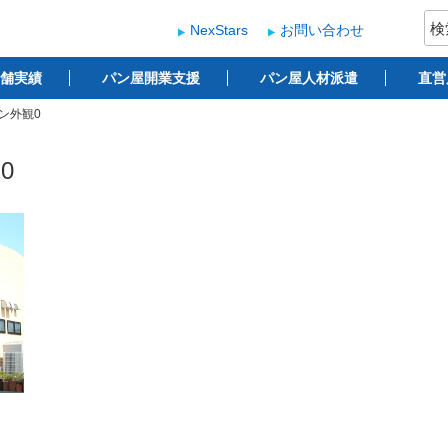
検
NexStars
お問い合わせ
索:
ー
 ベーカリー開業支援
舗実績
パン屋開業支援
パン屋人材派遣
直営
ン外観0
0