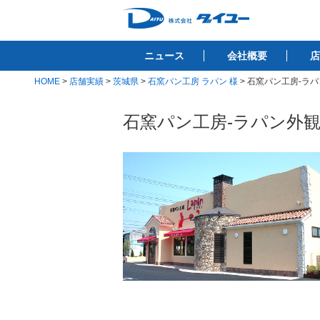
コ
ン
株式会社ダイユ
テ
1200件以上の開業サポート実績！！
ニュース
会社概要
店
ン
ツ
HOME
>
店舗実績
>
茨城県
>
石窯パン工房 ラパン 様
>
石窯パン工房-ラパ
へ
ス
石窯パン工房-ラパン外観
キ
ッ
プ