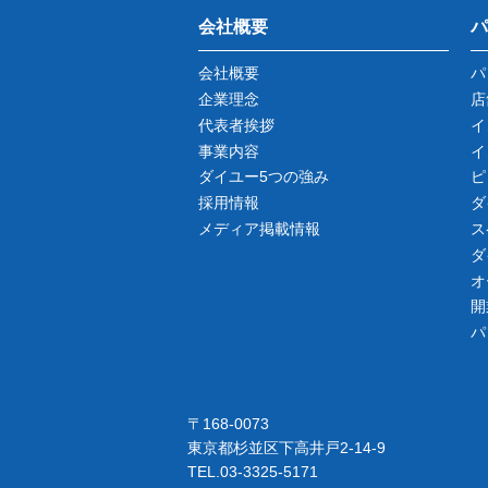
会社概要
パ
会社概要
パ
企業理念
店
代表者挨拶
イ
事業内容
イ
ダイユー5つの強み
ピ
採用情報
ダ
メディア掲載情報
ス
ダ
オ
開
パ
〒168-0073
東京都杉並区下高井戸2-14-9
TEL.03-3325-5171