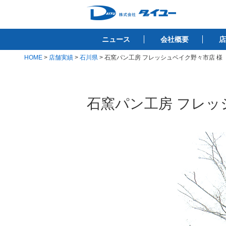
コ
ン
株式会社ダイユ
テ
1200件以上の開業サポート実績！！
ニュース
会社概要
店
ン
ツ
HOME
>
店舗実績
>
石川県
>
石窯パン工房 フレッシュベイク野々市店 様
へ
ス
キ
石窯パン工房 フレッ
ッ
プ