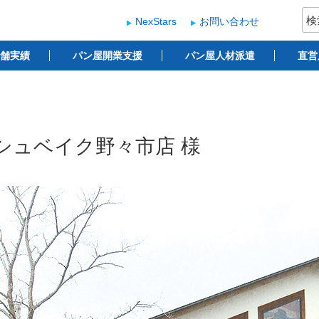
検
NexStars
お問い合わせ
索:
ー
 ベーカリー開業支援
舗実績
パン屋開業支援
パン屋人材派遣
直営
シュベイク野々市店 様