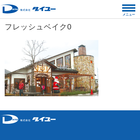
コ
ン
メニュー
テ
フレッシュベイク0
ン
ツ
へ
ス
キ
ッ
プ