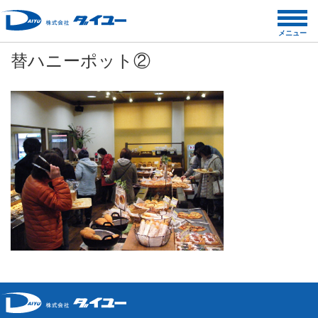
コ
ン
メニュー
テ
替ハニーポット②
ン
ツ
へ
ス
キ
ッ
プ