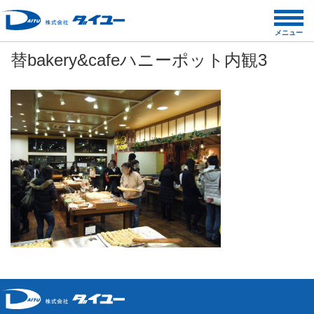
コ
ン
メニュー
テ
替bakery&cafeハニーポット内観3
ン
ツ
へ
ス
キ
ッ
プ