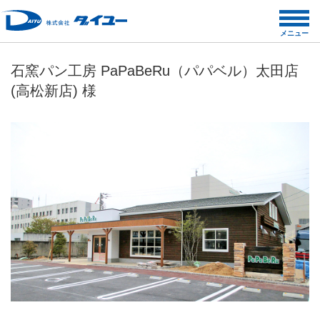
コ
ン
メニュー
テ
ン
石窯パン工房 PaPaBeRu（パパベル）太田店
ツ
(高松新店) 様
へ
ス
キ
ッ
プ