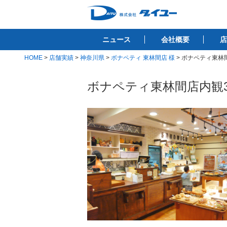
コ
ン
株式会社ダイユ
テ
1200件以上の開業サポート実績！！
ニュース
会社概要
店
ン
ツ
HOME
>
店舗実績
>
神奈川県
>
ボナペティ 東林間店 様
>
ボナペティ東林
へ
ス
ボナペティ東林間店内観
キ
ッ
プ