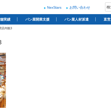
検
NexStars
お問い合わせ
索:
ー
 ベーカリー開業支援
舗実績
パン屋開業支援
パン屋人材派遣
直営
間店内観3
3