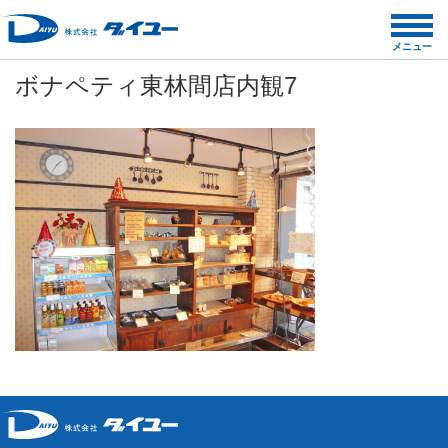
コ
ン
メニュー
テ
ボナペティ東林間店内観7
ン
ツ
へ
ス
キ
ッ
プ