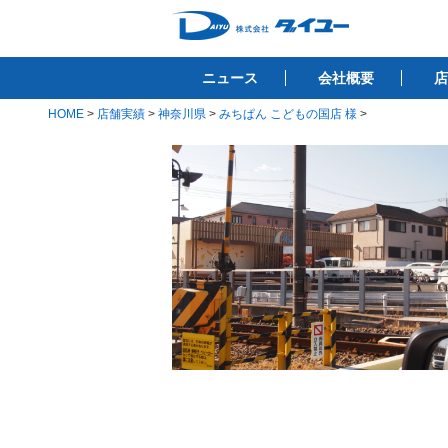
コ
ン
株式会社ダイユ
テ
1200件以上の開業サポート実績！！
ニュース
会社概要
店
ン
ツ
HOME
>
店舗実績
>
神奈川県
>
みちぱん こどもの国店 様
>
へ
ス
キ
ッ
プ