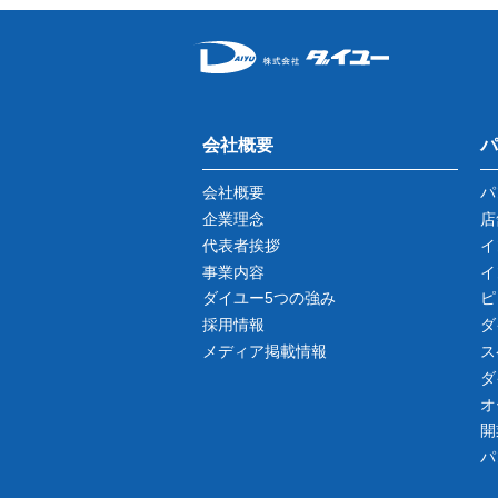
会社概要
パ
会社概要
パ
企業理念
店
代表者挨拶
イ
事業内容
イ
ダイユー5つの強み
ピ
採用情報
ダ
メディア掲載情報
ス
ダ
オ
開
パ