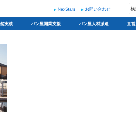
検
NexStars
お問い合わせ
索:
ー
 ベーカリー開業支援
舗実績
パン屋開業支援
パン屋人材派遣
直営